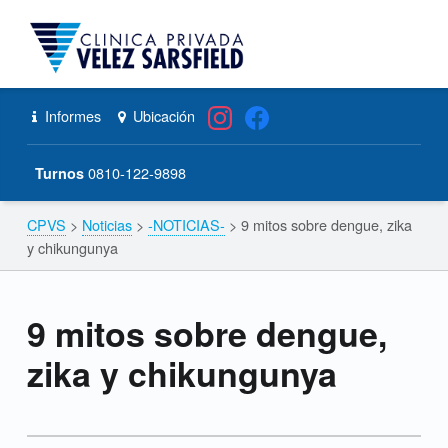
CPVS
Primary Menu
Skip to content
Skip to navigation
9 mitos sobre dengue, zika y chikungunya – CPVS
Header info sidebar
Informes
Ubicación
0810-122-9898
Turnos
CPVS
>
Noticias
>
-NOTICIAS-
>
9 mitos sobre dengue, zika
Breadcrumbs navigation
y chikungunya
9 mitos sobre dengue,
zika y chikungunya