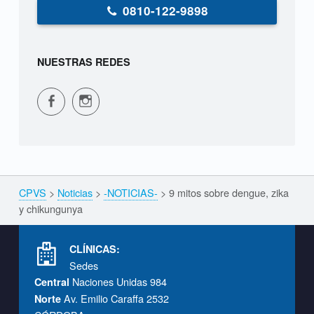
0810-122-9898
NUESTRAS REDES
CPVS en Facebook
CPVS en Instagram
CPVS
>
Noticias
>
-NOTICIAS-
>
9 mitos sobre dengue, zika
Breadcrumbs navigation
y chikungunya
Footer info sidebar
CLÍNICAS:
Sedes
Naciones Unidas 984
Central
Av. Emilio Caraffa 2532
Norte