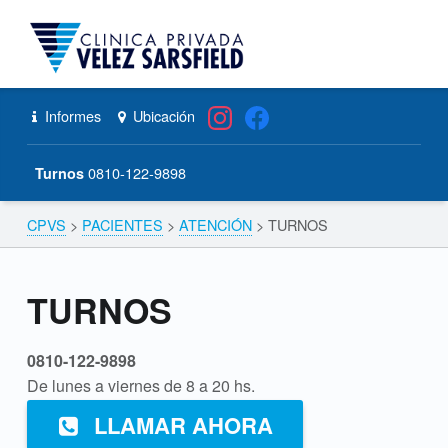
CPVS
TURNOS – CPVS
Primary Menu
Skip to content
Skip to navigation
Header info sidebar
Informes
Ubicación
0810-122-9898
Turnos
CPVS
>
PACIENTES
>
ATENCIÓN
>
TURNOS
Breadcrumbs navigation
T
TURNOS
U
0810-122-9898
R
De lunes a viernes de 8 a 20 hs.
N
LLAMAR AHORA