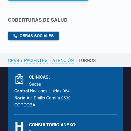
O
S
COBERTURAS DE SALUD
OBRAS SOCIALES
Skip back to navigation
CPVS
>
PACIENTES
>
ATENCIÓN
>
TURNOS
Breadcrumbs navigation
Footer info sidebar
CLÍNICAS:
Sedes
Naciones Unidas 984
Central
Av. Emilio Caraffa 2532
Norte
CÓRDOBA.
CONSULTORIO ANEXO: