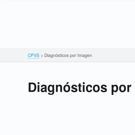
Skip to content
Skip to navigation
Breadcrumbs navigation
CPVS
>
Diagnósticos por Imagen
Diagnósticos por