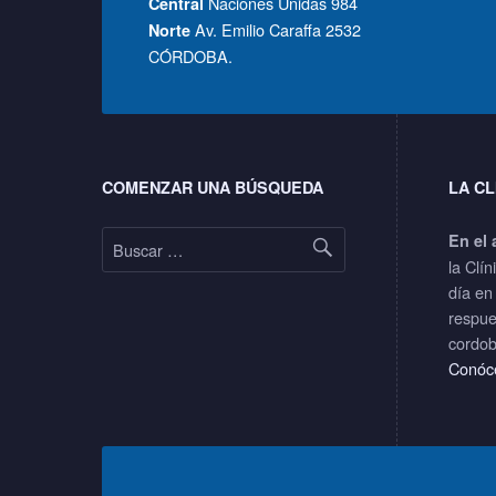
Naciones Unidas 984
Central
Av. Emilio Caraffa 2532
Norte
CÓRDOBA.
Footer sidebar
COMENZAR UNA BÚSQUEDA
LA CL
Buscar:
En el 
la Clín
día en
respue
cordob
Conóc