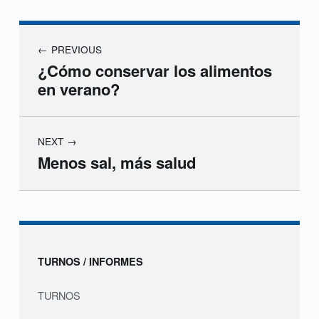
Navegación de entradas
PREVIOUS
¿Cómo conservar los alimentos
en verano?
NEXT
Menos sal, más salud
Skip back to navigation
Sidebar
TURNOS / INFORMES
TURNOS