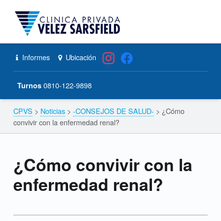
CPVS
Primary Menu
Skip to content
Skip to navigation
¿Cómo convivir con la enfermedad renal? – CPVS
Header info sidebar
Informes
Ubicación
0810-122-9898
Turnos
CPVS
>
Noticias
>
-CONSEJOS DE SALUD-
>
¿Cómo
Breadcrumbs navigation
convivir con la enfermedad renal?
¿Cómo convivir con la
enfermedad renal?