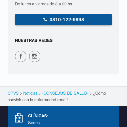
De lunes a viernes de 8 a 20 hs.
0810-122-9898
NUESTRAS REDES
CPVS en Facebook
CPVS en Instagram
CPVS
>
Noticias
>
-CONSEJOS DE SALUD-
>
¿Cómo
Breadcrumbs navigation
convivir con la enfermedad renal?
Footer info sidebar
CLÍNICAS:
Sedes