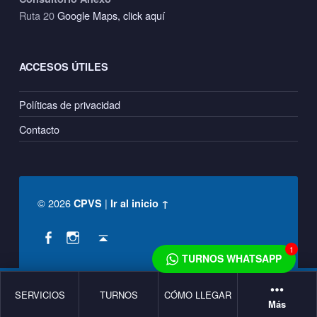
Ruta 20
Google Maps, click aquí
ACCESOS ÚTILES
Políticas de privacidad
Contacto
© 2026
|
CPVS
Ir al inicio ↑
Social Menu
Back to top ↑
CPVS en Facebook
CPVS en Instagram
1
TURNOS WHATSAPP
SERVICIOS
TURNOS
CÓMO LLEGAR
Más