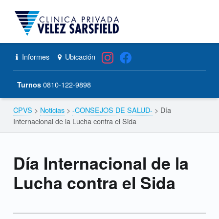
CPVS
Primary Menu
Skip to content
Skip to navigation
Día Internacional de la Lucha contra el Sida – CPVS
Header info sidebar
Informes
Ubicación
0810-122-9898
Turnos
CPVS
>
Noticias
>
-CONSEJOS DE SALUD-
>
Día
Breadcrumbs navigation
Internacional de la Lucha contra el Sida
Día Internacional de la
Lucha contra el Sida