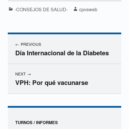
Categorized in:
Written by:
-CONSEJOS DE SALUD-
cpvsweb
Navegación de entradas
PREVIOUS
Día Internacional de la Diabetes
NEXT
VPH: Por qué vacunarse
Skip back to navigation
Sidebar
TURNOS / INFORMES