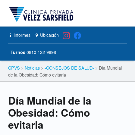
CPVS
Primary Menu
Skip to content
Skip to navigation
Día Mundial de la Obesidad: Cómo evitarla – CPVS
Header info sidebar
Informes
Ubicación
0810-122-9898
Turnos
CPVS
>
Noticias
>
-CONSEJOS DE SALUD-
>
Día Mundial
Breadcrumbs navigation
de la Obesidad: Cómo evitarla
Día Mundial de la
Obesidad: Cómo
evitarla