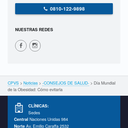
0810-122-9898
NUESTRAS REDES
CPVS en Facebook
CPVS en Instagram
CPVS
>
Noticias
>
-CONSEJOS DE SALUD-
>
Día Mundial
Breadcrumbs navigation
de la Obesidad: Cómo evitarla
Footer info sidebar
CLÍNICAS:
Sedes
Naciones Unidas 984
Central
Av. Emilio Caraffa 2532
Norte