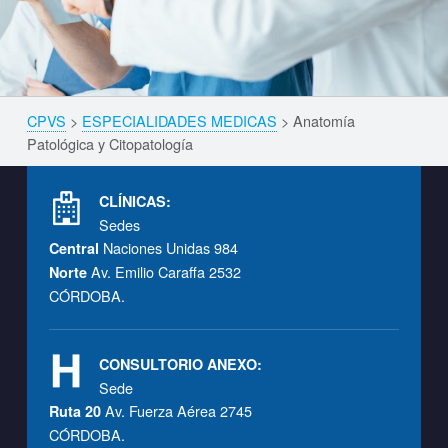
Skip back to navigation
CPVS
>
ESPECIALIDADES MEDICAS
>
Anatomía
Breadcrumbs navigation
Patológica y Citopatología
Footer info sidebar
CLÍNICAS:
Sedes
Naciones Unidas 984
Central
Av. Emilio Caraffa 2532
Norte
CÓRDOBA.
CONSULTORIO ANEXO:
Sede
Av. Fuerza Aérea 2745
Ruta 20
CÓRDOBA.