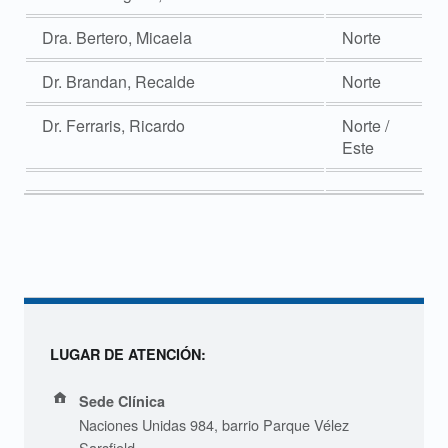
o
l
Dra. Bertero, Micaela
Norte
ó
Dr. Brandan, Recalde
Norte
g
Dr. Ferraris, Ricardo
Norte /
Este
i
c
a
y
C
LUGAR DE ATENCIÓN:
i
Address:
t
Sede Clínica
Naciones Unidas 984, barrio Parque Vélez
Sarsfield.