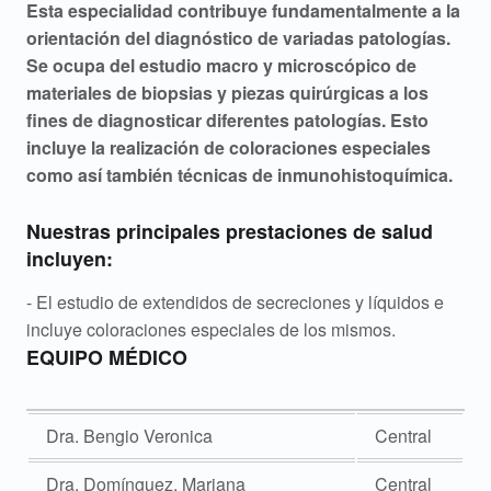
A
Esta especialidad contribuye fundamentalmente a la
orientación del diagnóstico de variadas patologías.
n
Se ocupa del estudio macro y microscópico de
a
materiales de biopsias y piezas quirúrgicas a los
fines de diagnosticar diferentes patologías. Esto
t
incluye la realización de coloraciones especiales
como así también técnicas de inmunohistoquímica.
o
m
Nuestras principales prestaciones de salud
incluyen:
í
- El estudio de extendidos de secreciones y líquidos e
a
incluye coloraciones especiales de los mismos.
P
EQUIPO MÉDICO
a
Dra. Bengio Veronica
Central
t
Dra. Domínguez, Mariana
Central