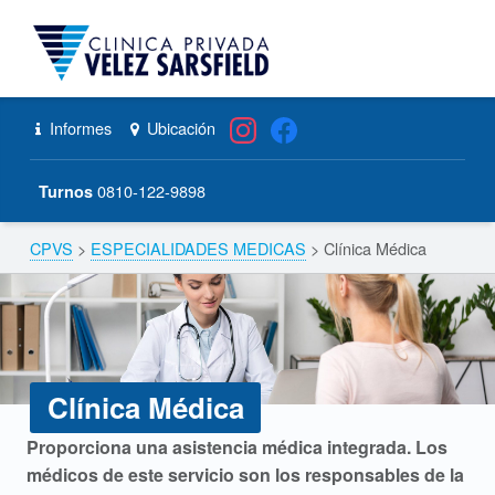
CPVS
Primary Menu
Skip to content
Skip to navigation
Clínica Médica – CPVS
Header info sidebar
Informes
Ubicación
0810-122-9898
Turnos
CPVS
>
ESPECIALIDADES MEDICAS
>
Clínica Médica
Breadcrumbs navigation
Clínica Médica
C
Proporciona una asistencia médica integrada. Los
médicos de este servicio son los responsables de la