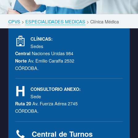
Skip back to navigation
CPVS
>
ESPECIALIDADES MEDICAS
>
Clínica Médica
Breadcrumbs navigation
Footer info sidebar
CLÍNICAS:
Sedes
Naciones Unidas 984
Central
Av. Emilio Caraffa 2532
Norte
CÓRDOBA.
CONSULTORIO ANEXO:
Sede
Av. Fuerza Aérea 2745
Ruta 20
CÓRDOBA.
Central de Turnos