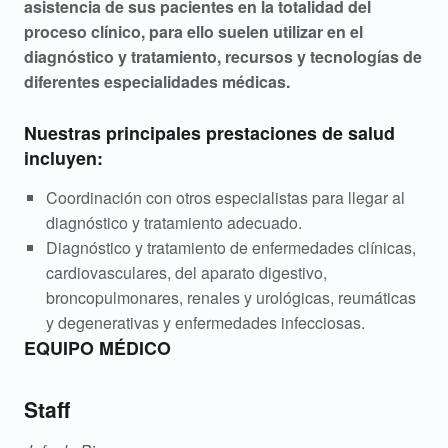
l
asistencia de sus pacientes en la totalidad del
í
proceso clínico, para ello suelen utilizar en el
diagnóstico y tratamiento, recursos y tecnologías de
n
diferentes especialidades médicas.
i
Nuestras principales prestaciones de salud
c
incluyen:
a
Coordinación con otros especialistas para llegar al
diagnóstico y tratamiento adecuado.
M
Diagnóstico y tratamiento de enfermedades clínicas,
é
cardiovasculares, del aparato digestivo,
broncopulmonares, renales y urológicas, reumáticas
d
y degenerativas y enfermedades infecciosas.
EQUIPO MÉDICO
i
c
Staff
a