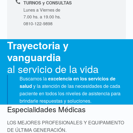
Phone number:
TURNOS y CONSULTAS
Lunes a Viernes de
7.00 hs. a 19.00 hs.
0810-122-9898
Trayectoria y
vanguardia
al servicio de la vida
Buscamos la
excelencia en los servicios de
salud
y la atención de las necesidades de cada
paciente en todos los niveles de asistencia para
brindarle respuestas y soluciones.
Especialidades Médicas
LOS MEJORES PROFESIONALES Y EQUIPAMIENTO
DE ÚLTIMA GENERACIÓN.