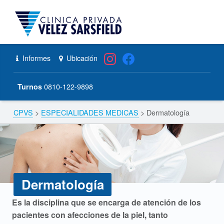
CPVS
Primary Menu
Skip to content
Skip to navigation
Dermatología – CPVS
Header info sidebar
Informes
Ubicación
0810-122-9898
Turnos
CPVS
>
ESPECIALIDADES MEDICAS
>
Dermatología
Breadcrumbs navigation
Dermatología
D
Es la disciplina que se encarga de atención de los
pacientes con afecciones de la piel, tanto