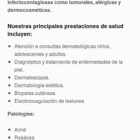
e
infectocontagiosas como tumorales, alérgicas y
r
dermocosméticas.
m
Nuestras principales prestaciones de salud
incluyen:
a
Atención a consultas dermatológicas niños,
t
adolescentes y adultos.
o
Diagnóstico y tratamiento de enfermedades de la
piel.
l
Dermatoscopía.
o
Dermatología estética.
Biopsias cutáneas
g
Electrocoagulación de lesiones
í
Patologías:
a
Acné
Rosácea