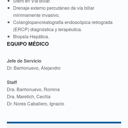
o
Stent en Vía Biliar.
Drenaje externo percutáneo de vía biliar
l
mínimamente invasivo.
o
Colangiopancreatografía endoscópica retrograda
(ERCP) diagnóstica y terapéutica.
g
Biopsia Hepática.
EQUIPO MÉDICO
í
a
Jefe de Servicio
y
Dr. Barrionuevo, Alejandro
E
Staff
Dra. Barrionuevo, Romina
n
Dra. Maretich, Cecilia
d
Dr. Nores Caballero, Ignacio
o