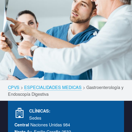
Skip back to navigation
CPVS
>
ESPECIALIDADES MEDICAS
>
Gastroenterología y
Breadcrumbs navigation
Endoscopía Digestiva
Footer info sidebar
CLÍNICAS:
Sedes
Naciones Unidas 984
Central
Av. Emilio Caraffa 2532
Norte