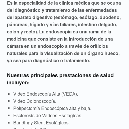
G
Es la especialidad de la clínica médica que se ocupa
del diagnóstico y tratamiento de las enfermedades
a
del aparato digestivo (estómago, esófago, duodeno,
s
páncreas, hígado y vías biliares, intestino delgado,
colon y recto). La endoscopía es una rama de la
t
medicina que consiste en la introducción de una
cámara en un endoscopio a través de orificios
r
naturales para la visualización de un órgano hueco,
o
ya sea para diagnóstico o tratamiento.
e
Nuestras principales prestaciones de salud
incluyen:
n
t
Video Endoscopía Alta (VEDA).
Video Colonoscopía.
e
Polipectomía Endoscópica alta y baja.
Esclerosis de Várices Esofágicas.
r
Bandingy Stent Esofágicos.