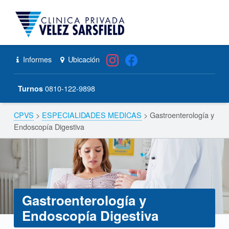
CPVS
Primary Menu
Skip to content
Skip to navigation
Gastroenterología y Endoscopía Digestiva – CPVS
Header info sidebar
Informes
Ubicación
0810-122-9898
Turnos
CPVS
>
ESPECIALIDADES MEDICAS
>
Gastroenterología y
Breadcrumbs navigation
Endoscopía Digestiva
Gastroenterología y
Endoscopía Digestiva