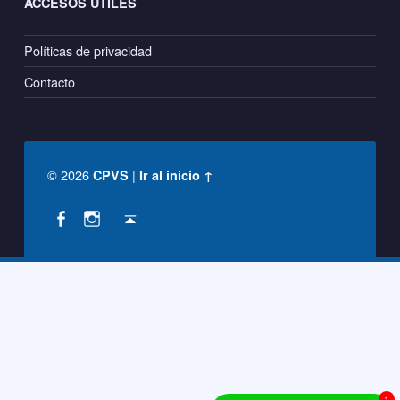
ACCESOS ÚTILES
Políticas de privacidad
Contacto
© 2026
|
CPVS
Ir al inicio ↑
Social Menu
Back to top ↑
CPVS en Facebook
CPVS en Instagram
1