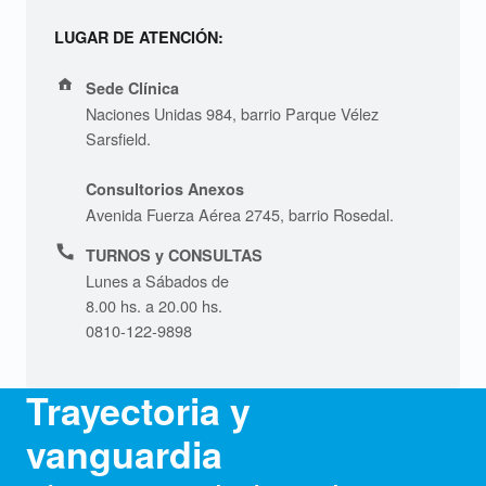
s
c
LUGAR DE ATENCIÓN:
o
Address:
Sede Clínica
Naciones Unidas 984, barrio Parque Vélez
p
Sarsfield.
í
Consultorios Anexos
a
Avenida Fuerza Aérea 2745, barrio Rosedal.
D
Phone number:
TURNOS y CONSULTAS
Lunes a Sábados de
i
8.00 hs. a 20.00 hs.
0810-122-9898
g
e
Trayectoria y
s
vanguardia
t