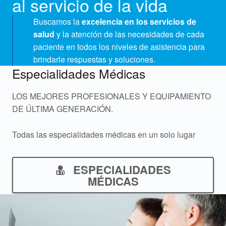
al servicio de la vida
i
Buscamos la
excelencia en los servicios de
v
salud
y la atención de las necesidades de cada
paciente en todos los niveles de asistencia para
a
brindarle respuestas y soluciones.
Especialidades Médicas
LOS MEJORES PROFESIONALES Y EQUIPAMIENTO
DE ÚLTIMA GENERACIÓN.
Todas las especialidades médicas en un solo lugar
ESPECIALIDADES
MÉDICAS