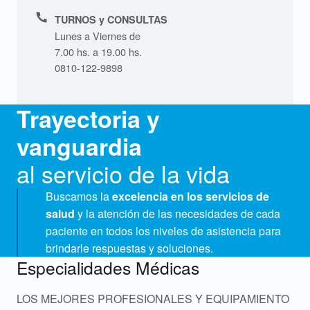
Phone number:
TURNOS y CONSULTAS
Lunes a Viernes de
7.00 hs. a 19.00 hs.
0810-122-9898
Trayectoria y
vanguardia
al servicio de la vida
Buscamos la
excelencia en los servicios de
salud
y la atención de las necesidades de cada
paciente en todos los niveles de asistencia para
brindarle respuestas y soluciones.
Especialidades Médicas
LOS MEJORES PROFESIONALES Y EQUIPAMIENTO