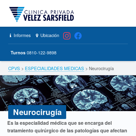
CPVS
Primary Menu
Skip to content
Skip to navigation
Neurocirugía – CPVS
Header info sidebar
Informes
Ubicación
0810-122-9898
Turnos
CPVS
>
ESPECIALIDADES MEDICAS
>
Neurocirugía
Breadcrumbs navigation
Neurocirugía
N
Es la especialidad médica que se encarga del
tratamiento quirúrgico de las patologías que afectan