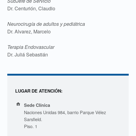
SubJefe de Servicio
Dr. Centurión, Claudio
Neurocirugía de adultos y pediátrica
Dr. Alvarez, Marcelo
Terapia Endovascular
Dr. Juliá Sebastián
LUGAR DE ATENCIÓN:
Address:
Sede Clínica
Naciones Unidas 984, barrio Parque Vélez
Sarsfield.
Piso. 1