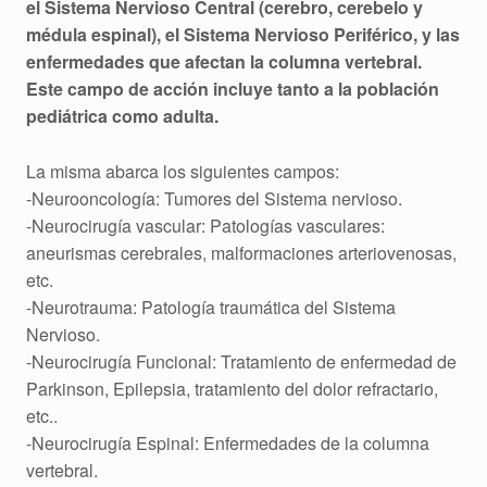
e
el Sistema Nervioso Central (cerebro, cerebelo y
u
médula espinal), el Sistema Nervioso Periférico, y las
enfermedades que afectan la columna vertebral.
r
Este campo de acción incluye tanto a la población
pediátrica como adulta.
o
c
La misma abarca los siguientes campos:
-Neurooncología: Tumores del Sistema nervioso.
i
-Neurocirugía vascular: Patologías vasculares:
r
aneurismas cerebrales, malformaciones arteriovenosas,
etc.
u
-Neurotrauma: Patología traumática del Sistema
Nervioso.
g
-Neurocirugía Funcional: Tratamiento de enfermedad de
í
Parkinson, Epilepsia, tratamiento del dolor refractario,
etc..
a
-Neurocirugía Espinal: Enfermedades de la columna
vertebral.