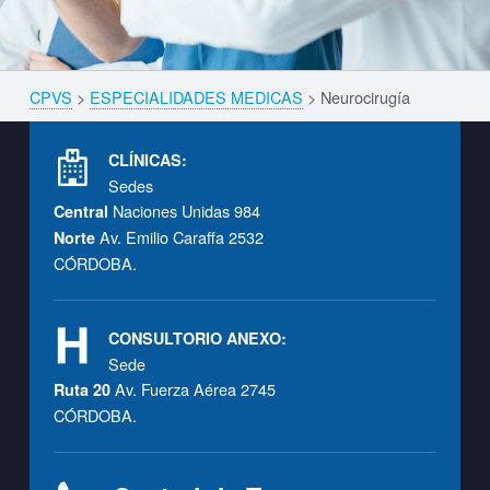
Skip back to navigation
CPVS
>
ESPECIALIDADES MEDICAS
>
Neurocirugía
Breadcrumbs navigation
Footer info sidebar
CLÍNICAS:
Sedes
Naciones Unidas 984
Central
Av. Emilio Caraffa 2532
Norte
CÓRDOBA.
CONSULTORIO ANEXO:
Sede
Av. Fuerza Aérea 2745
Ruta 20
CÓRDOBA.