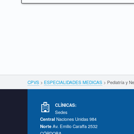
Skip back to navigation
Breadcrumbs navigation
CPVS
>
ESPECIALIDADES MEDICAS
>
Pediatría y N
Footer info sidebar
CLÍNICAS:
Sedes
Naciones Unidas 984
Central
Av. Emilio Caraffa 2532
Norte
CÓRDOBA.