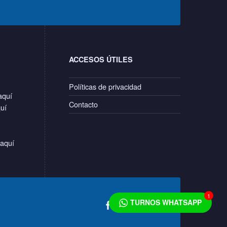
ACCESOS ÚTILES
Políticas de privacidad
aquí
Contacto
quí
 aquí
Social Menu
1
Back to top ↑
CPVS en Facebook
TURNOS WHATSAPP
CPVS en Instagram