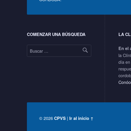
Footer sidebar
COMENZAR UNA BÚSQUEDA
LA CL
Buscar:
En el 
la Clín
día en
respue
cordob
Conóc
© 2026
|
CPVS
Ir al inicio ↑