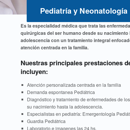
Pediatría y Neonatología
P
Es la especialidad médica que trata las enfermeda
quirúrgicas del ser humano desde su nacimiento 
e
adolescencia con un tratamiento integral enfoca
atención centrada en la familia.
d
Nuestras principales prestaciones d
i
incluyen:
a
Atención personalizada centrada en la familia
Demanda espontanea Pediátrica
t
Diagnóstico y tratamiento de enfermedades de los
su nacimiento hasta la adolescencia.
r
Especialistas en pediatría: Emergentología Pediát
Guardia Pediátrica
í
Laboratorio e imagenes las 24 hs.