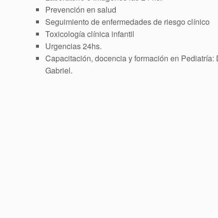
Prevención en salud
a
Seguimiento de enfermedades de riesgo clínico
Toxicología clínica infantil
y
Urgencias 24hs.
Capacitación, docencia y formación en Pediatría: 
N
Gabriel.
e
o
n
a
t
o