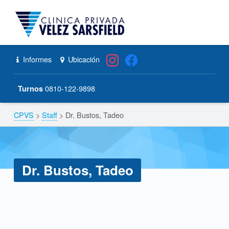
CPVS
Primary Menu
Skip to content
Skip to navigation
Dr. Bustos, Tadeo – CPVS
Header info sidebar
Informes
Ubicación
0810-122-9898
Turnos
CPVS
>
Staff
>
Dr. Bustos, Tadeo
Breadcrumbs navigation
Dr. Bustos, Tadeo
D