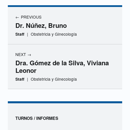
r
.
Navegación de entradas
PREVIOUS
B
Dr. Núñez, Bruno
u
|
Obstetricia y Ginecología
Staff
s
NEXT
t
Dra. Gómez de la Silva, Viviana
o
Leonor
|
Obstetricia y Ginecología
Staff
s
,
Skip back to navigation
T
a
Sidebar
TURNOS / INFORMES