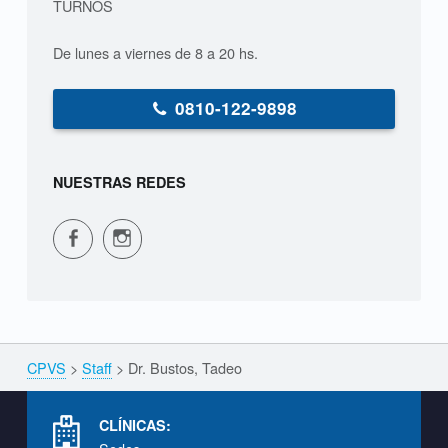
d
TURNOS
e
De lunes a viernes de 8 a 20 hs.
o
0810-122-9898
NUESTRAS REDES
CPVS en Facebook
CPVS en Instagram
CPVS
>
Staff
>
Dr. Bustos, Tadeo
Breadcrumbs navigation
Footer info sidebar
CLÍNICAS: