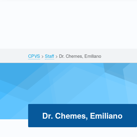
Skip to content
Skip to navigation
Breadcrumbs navigation
CPVS
>
Staff
>
Dr. Chemes, Emiliano
Dr. Chemes, Emiliano