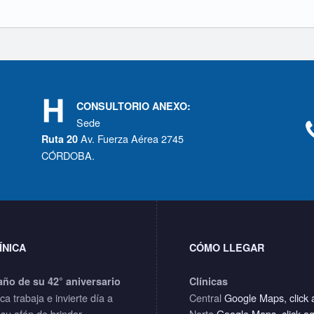
CONSULTORIO ANEXO:
Sede
Av. Fuerza Aérea 2745
Ruta 20
CÓRDOBA.
ÍNICA
CÓMO LLEGAR
año de su 42° aniversario
Clínicas
ica trabaja e invierte día a
Central
Google Maps, click 
 su afán de brindar
Norte
Google Maps, click a