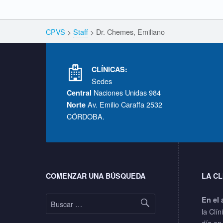
,
Breadcrumbs navigation
CPVS
>
Staff
>
Dr. Chemes, Emiliano
E
Footer info sidebar
m
CLÍNICAS:
Sedes
i
Naciones Unidas 984
Central
Av. Emilio Caraffa 2532
Norte
l
CÓRDOBA.
i
Footer sidebar
a
COMENZAR UNA BÚSQUEDA
LA CL
n
Buscar:
En el 
o
la Clín
día en