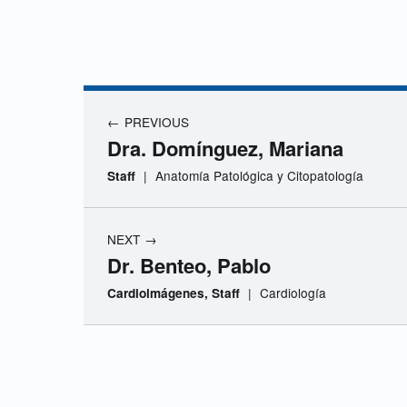
D
r
Navegación de entradas
.
PREVIOUS
Dra. Domínguez, Mariana
C
|
Anatomía Patológica y Citopatología
Staff
h
NEXT
e
Dr. Benteo, Pablo
|
Cardiología
Cardioimágenes, Staff
m
e
Skip back to navigation
s