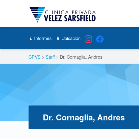
CPVS
Skip to content
Skip to navigation
Dr. Cornaglia, Andres – CPVS
Informes
Ubicación
Header info sidebar
Breadcrumbs navigation
CPVS
>
Staff
>
Dr. Cornaglia, Andres
Dr. Cornaglia, Andres