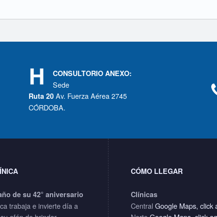
CONSULTORIO ANEXO:
Sede
Av. Fuerza Aérea 2745
Ruta 20
CÓRDOBA.
ÍNICA
CÓMO LLEGAR
año de su 42° aniversario
Clínicas
ica trabaja e invierte día a
Central
Google Maps, click 
 su afán de brindar
Norte
Google Maps, click a