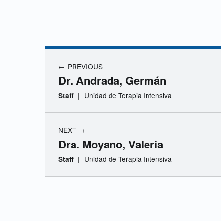
D
r
Navegación de entradas
.
PREVIOUS
Dr. Andrada, Germán
C
|
Unidad de Terapia Intensiva
Staff
o
NEXT
r
Dra. Moyano, Valeria
|
Unidad de Terapia Intensiva
Staff
n
a
Skip back to navigation
g