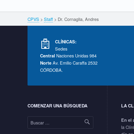
l
Breadcrumbs navigation
CPVS
>
Staff
>
Dr. Cornaglia, Andres
i
Footer info sidebar
a
CLÍNICAS:
Sedes
,
Naciones Unidas 984
Central
Av. Emilio Caraffa 2532
Norte
A
CÓRDOBA.
n
Footer sidebar
d
COMENZAR UNA BÚSQUEDA
LA CL
r
Buscar:
En el 
e
la Clín
día en