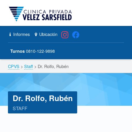
CPVS
Primary Menu
Skip to content
Skip to navigation
Dr. Rolfo, Rubén – CPVS
Header info sidebar
Informes
Ubicación
0810-122-9898
Turnos
CPVS
>
Staff
>
Dr. Rolfo, Rubén
Breadcrumbs navigation
Dr. Rolfo, Rubén
STAFF
D