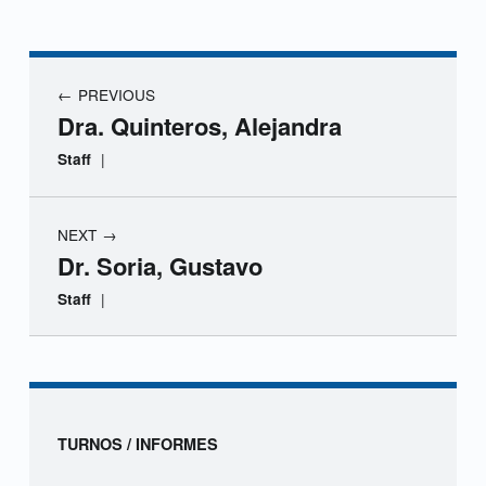
r
.
Navegación de entradas
PREVIOUS
R
Dra. Quinteros, Alejandra
o
|
Staff
l
NEXT
f
Dr. Soria, Gustavo
o
|
Staff
,
Skip back to navigation
R
u
Sidebar
TURNOS / INFORMES
b