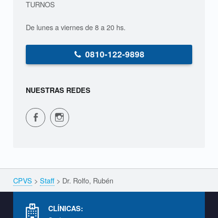
TURNOS
é
De lunes a viernes de 8 a 20 hs.
n
0810-122-9898
S
T
A
NUESTRAS REDES
F
F
CPVS en Facebook
CPVS en Instagram
CPVS
>
Staff
>
Dr. Rolfo, Rubén
Breadcrumbs navigation
Footer info sidebar
CLÍNICAS: