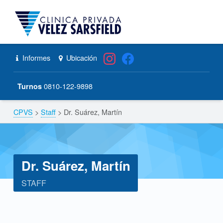
CPVS
Primary Menu
Skip to content
Skip to navigation
Dr. Suárez, Martín – CPVS
Header info sidebar
Informes
Ubicación
0810-122-9898
Turnos
CPVS
>
Staff
>
Dr. Suárez, Martín
Breadcrumbs navigation
Dr. Suárez, Martín
STAFF
D