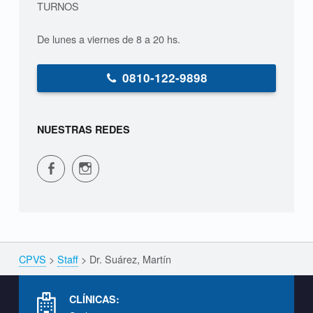
TURNOS
r
De lunes a viernes de 8 a 20 hs.
t
í
0810-122-9898
n
NUESTRAS REDES
S
T
CPVS en Facebook
CPVS en Instagram
A
F
F
CPVS
>
Staff
>
Dr. Suárez, Martín
Breadcrumbs navigation
Footer info sidebar
CLÍNICAS: