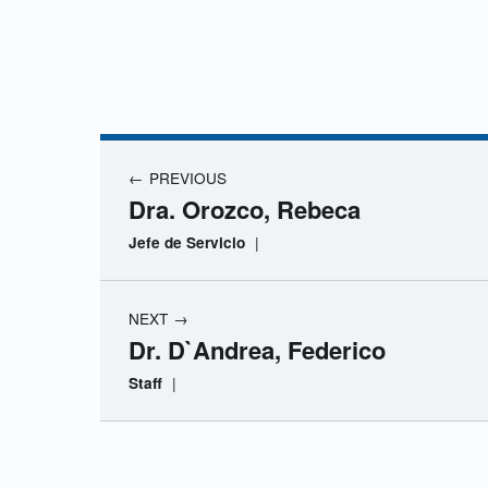
D
r
Navegación de entradas
a
PREVIOUS
Dra. Orozco, Rebeca
.
|
Jefe de Servicio
A
NEXT
g
Dr. D`Andrea, Federico
|
Staff
u
i
Skip back to navigation