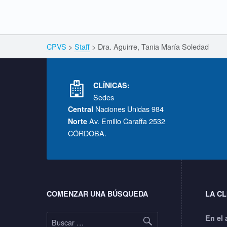
r
r
Breadcrumbs navigation
CPVS
>
Staff
>
Dra. Aguirre, Tania María Soledad
e
Footer info sidebar
,
CLÍNICAS:
Sedes
T
Naciones Unidas 984
Central
Av. Emilio Caraffa 2532
Norte
a
CÓRDOBA.
n
Footer sidebar
i
COMENZAR UNA BÚSQUEDA
LA CL
a
Buscar:
En el 