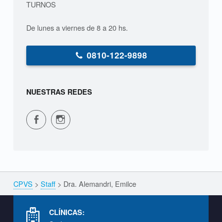
TURNOS
i
De lunes a viernes de 8 a 20 hs.
,
E
0810-122-9898
m
i
NUESTRAS REDES
l
CPVS en Facebook
CPVS en Instagram
c
e
S
CPVS
>
Staff
>
Dra. Alemandri, Emilce
Breadcrumbs navigation
T
A
Footer info sidebar
F
CLÍNICAS: