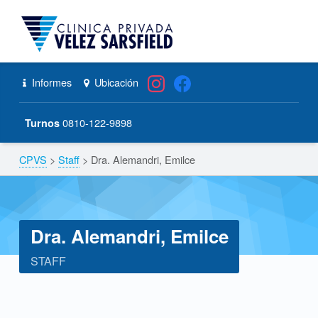
CPVS
Primary Menu
Skip to content
Skip to navigation
Dra. Alemandri, Emilce – CPVS
Header info sidebar
Informes
Ubicación
0810-122-9898
Turnos
CPVS
>
Staff
>
Dra. Alemandri, Emilce
Breadcrumbs navigation
Dra. Alemandri, Emilce
STAFF
D