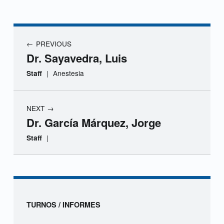
r
a
Navegación de entradas
PREVIOUS
.
Dr. Sayavedra, Luis
A
|
Anestesia
Staff
l
NEXT
e
Dr. García Márquez, Jorge
m
|
Staff
a
Skip back to navigation
n
d
Sidebar
TURNOS / INFORMES
r