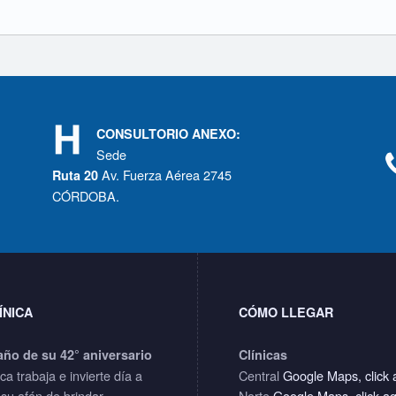
CONSULTORIO ANEXO:
Sede
Av. Fuerza Aérea 2745
Ruta 20
CÓRDOBA.
ÍNICA
CÓMO LLEGAR
año de su 42° aniversario
Clínicas
ica trabaja e invierte día a
Central
Google Maps, click 
 su afán de brindar
Norte
Google Maps, click a