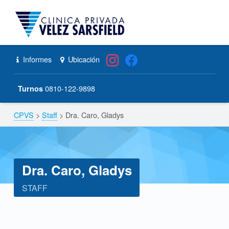
CPVS
Primary Menu
Skip to content
Skip to navigation
Dra. Caro, Gladys – CPVS
Header info sidebar
Informes
Ubicación
0810-122-9898
Turnos
CPVS
>
Staff
>
Dra. Caro, Gladys
Breadcrumbs navigation
Dra. Caro, Gladys
STAFF
D