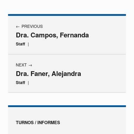
r
a
Navegación de entradas
PREVIOUS
.
Dra. Campos, Fernanda
C
|
Staff
a
NEXT
r
Dra. Faner, Alejandra
o
|
Staff
,
Skip back to navigation
G
l
Sidebar
TURNOS / INFORMES
a