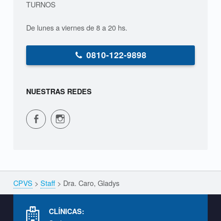
TURNOS
d
De lunes a viernes de 8 a 20 hs.
y
s
0810-122-9898
S
T
NUESTRAS REDES
A
F
CPVS en Facebook
CPVS en Instagram
F
CPVS
>
Staff
>
Dra. Caro, Gladys
Breadcrumbs navigation
Footer info sidebar
CLÍNICAS: