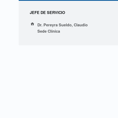
L
JEFE DE SERVICIO
i
Address:
Dr. Pereyra Sueldo, Claudio
c
Sede Clínica
.
G
a
i
t
á