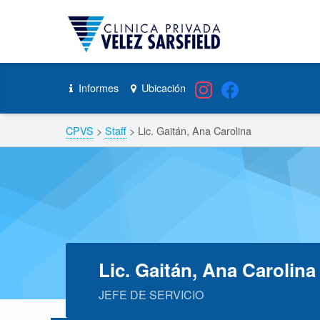
CPVS
Skip to content
Skip to navigation
Lic. Gaitán, Ana Carolina – CPVS
Informes
Ubicación
Header info sidebar
Breadcrumbs navigation
CPVS
>
Staff
>
Lic. Gaitán, Ana Carolina
Lic. Gaitán, Ana Carolina
JEFE DE SERVICIO