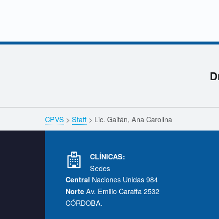
n
,
A
Navegación de entradas
n
D
a
Skip back to navigation
C
Breadcrumbs navigation
CPVS
>
Staff
>
Lic. Gaitán, Ana Carolina
Footer info sidebar
a
CLÍNICAS:
r
Sedes
Naciones Unidas 984
Central
o
Av. Emilio Caraffa 2532
Norte
CÓRDOBA.