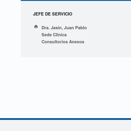
D
JEFE DE SERVICIO
r
Address:
Dra. Jasin, Juan Pablo
.
Sede Clínica
Consultorios Anexos
J
a
s
i
n
,
Navegación de entradas