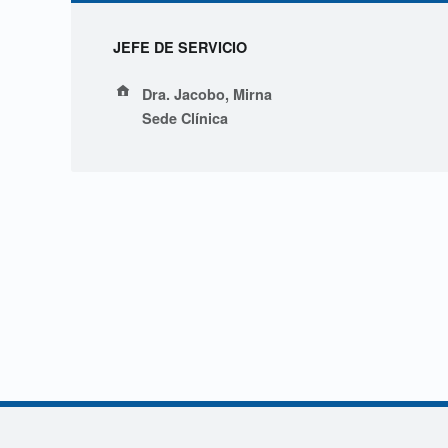
L
JEFE DE SERVICIO
i
Address:
Dra. Jacobo, Mirna
c
Sede Clínica
.
C
e
l
i
,
Navegación de entradas