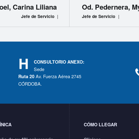
roel, Carina Liliana
Od. Pedernera, M
|
|
Jefe de Servicio
Jefe de Servicio
CONSULTORIO ANEXO:
Sede
Av. Fuerza Aérea 2745
Ruta 20
CÓRDOBA.
ÍNICA
CÓMO LLEGAR