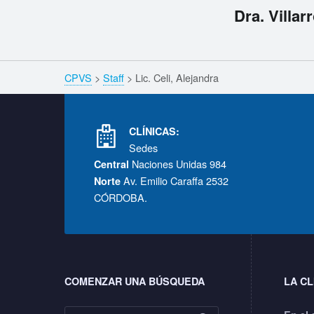
A
Dra. Villar
l
e
Skip back to navigation
Breadcrumbs navigation
CPVS
>
Staff
>
Lic. Celi, Alejandra
Footer info sidebar
j
CLÍNICAS:
a
Sedes
Naciones Unidas 984
Central
n
Av. Emilio Caraffa 2532
Norte
CÓRDOBA.
d
Footer sidebar
r
a
COMENZAR UNA BÚSQUEDA
LA CL
Buscar: