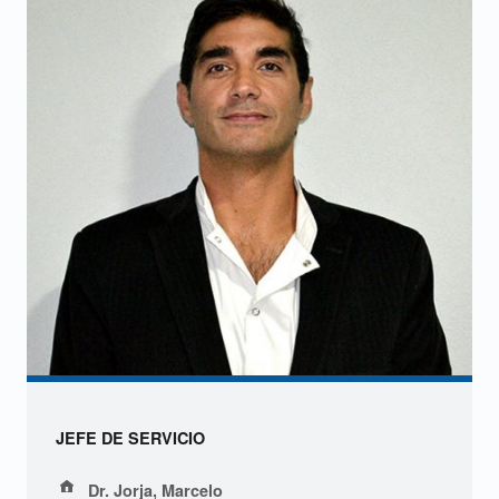
.
B
e
r
t
o
n
a
,
C
JEFE DE SERVICIO
a
Address:
Dr. Jorja, Marcelo