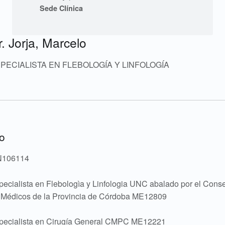
r
Sede Clínica
l
r. Jorja, Marcelo
o
PECIALISTA EN FLEBOLOGÍA Y LINFOLOGÍA
s
(
h
)
o
J
106114
E
F
pecialista en Flebologìa y Linfologia UNC abalado por el Cons
E
 Médicos de la Provincia de Córdoba ME12809
D
E
pecialista en Cirugía General CMPC ME12221