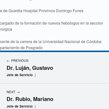
S
E
fe de Guardia Hospital Provincia Domingo Funes
R
V
cargado de la formación de nuevos flebologos en la sección
C
irúrgica
I
O
cente de la carrera de la Universidad Nacional de Córdoba
partamento de Posgrado
Navegación de entradas
PREVIOUS
Dr. Luján, Gustavo
|
Jefe de Servicio
NEXT
Dr. Rubio, Mariano
|
Jefe de Servicio