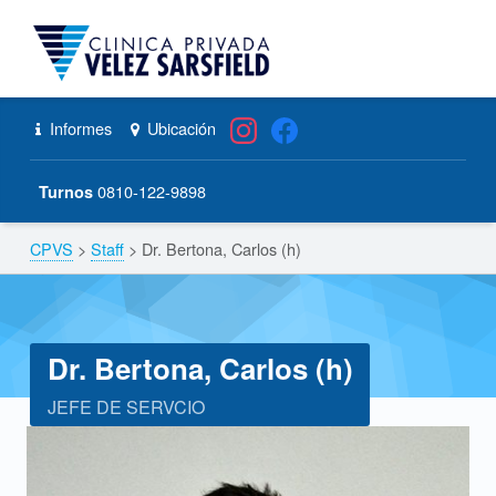
CPVS
Primary Menu
Skip to content
Skip to navigation
Dr. Bertona, Carlos (h) – CPVS
Header info sidebar
Informes
Ubicación
0810-122-9898
Turnos
CPVS
>
Staff
>
Dr. Bertona, Carlos (h)
Breadcrumbs navigation
Dr. Bertona, Carlos (h)
JEFE DE SERVCIO
D
r