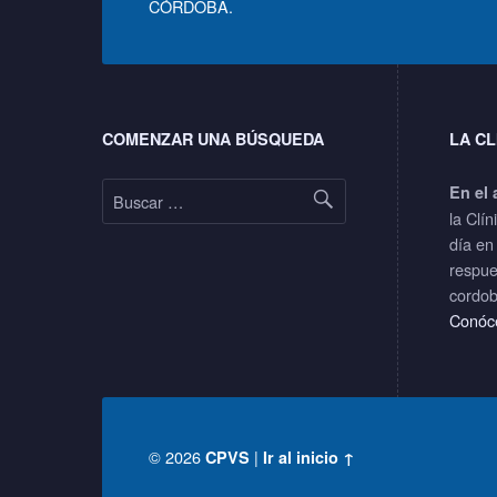
F
CÓRDOBA.
F
Footer sidebar
COMENZAR UNA BÚSQUEDA
LA CL
Buscar:
En el 
la Clín
día en
respue
cordob
Conóc
© 2026
|
CPVS
Ir al inicio ↑