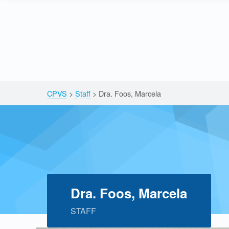
Skip to content
Skip to navigation
Breadcrumbs navigation
CPVS
>
Staff
>
Dra. Foos, Marcela
Dra. Foos, Marcela
STAFF