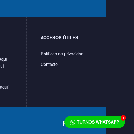
ACCESOS ÚTILES
Políticas de privacidad
aquí
Contacto
quí
 aquí
Social Menu
1
Back to top ↑
CPVS en Facebook
TURNOS WHATSAPP
CPVS en Instagram