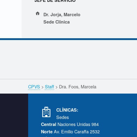
M
Address:
a
Dr. Jorja, Marcelo
Sede Clínica
r
Navegación de entradas
c
e
l
Skip back to navigation
Breadcrumbs navigation
CPVS
>
Staff
>
Dra. Foos, Marcela
a
Footer info sidebar
S
CLÍNICAS:
Sedes
T
Naciones Unidas 984
Central
A
Av. Emilio Caraffa 2532
Norte