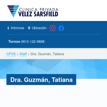
CPVS
Primary Menu
Skip to content
Skip to navigation
Dra. Guzmán, Tatiana – CPVS
Header info sidebar
Informes
Ubicación
0810-122-9898
Turnos
CPVS
>
Staff
>
Dra. Guzmán, Tatiana
Breadcrumbs navigation
Dra. Guzmán, Tatiana
D