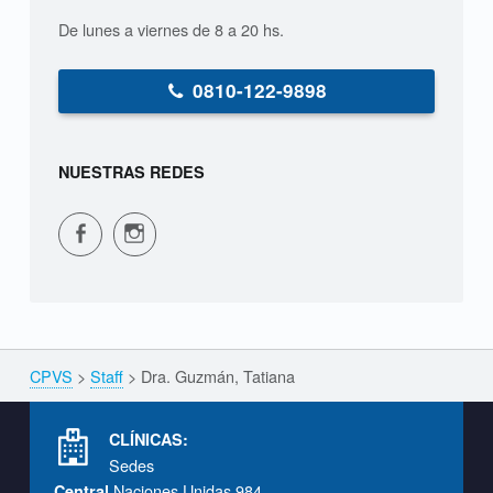
a
De lunes a viernes de 8 a 20 hs.
t
i
0810-122-9898
a
n
NUESTRAS REDES
a
CPVS en Facebook
CPVS en Instagram
CPVS
>
Staff
>
Dra. Guzmán, Tatiana
Breadcrumbs navigation
Footer info sidebar
CLÍNICAS:
Sedes
Naciones Unidas 984
Central