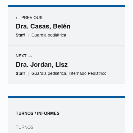
r
a
Navegación de entradas
PREVIOUS
.
Dra. Casas, Belén
G
|
Guardia pediátrica
Staff
u
NEXT
z
Dra. Jordan, Lisz
m
|
Guardia pediátrica, Internado Pediátrico
Staff
á
Skip back to navigation
n
,
Sidebar
TURNOS / INFORMES
T
TURNOS