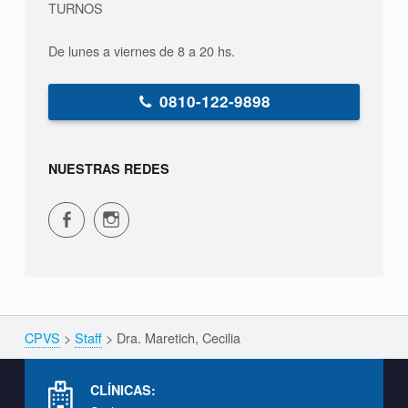
TURNOS
,
De lunes a viernes de 8 a 20 hs.
C
e
0810-122-9898
c
i
NUESTRAS REDES
l
CPVS en Facebook
CPVS en Instagram
i
a
S
CPVS
>
Staff
>
Dra. Maretich, Cecilia
Breadcrumbs navigation
T
A
Footer info sidebar
F
CLÍNICAS: