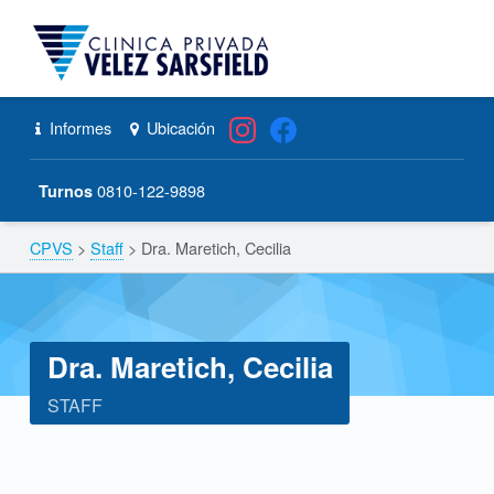
CPVS
Primary Menu
Skip to content
Skip to navigation
Dra. Maretich, Cecilia – CPVS
Header info sidebar
Informes
Ubicación
0810-122-9898
Turnos
CPVS
>
Staff
>
Dra. Maretich, Cecilia
Breadcrumbs navigation
Dra. Maretich, Cecilia
STAFF
D