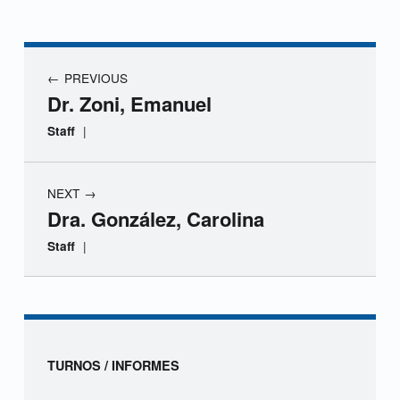
r
a
Navegación de entradas
PREVIOUS
.
Dr. Zoni, Emanuel
M
|
Staff
a
NEXT
r
Dra. González, Carolina
e
|
Staff
t
Skip back to navigation
i
c
Sidebar
TURNOS / INFORMES
h