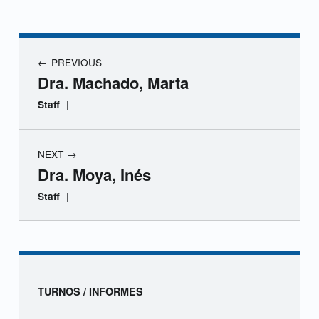
r
a
Navegación de entradas
PREVIOUS
.
Dra. Machado, Marta
M
|
Staff
e
NEXT
n
Dra. Moya, Inés
d
|
Staff
o
Skip back to navigation
z
a
Sidebar
TURNOS / INFORMES
,