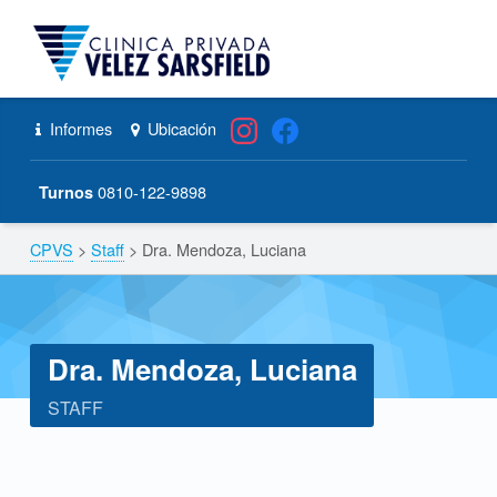
CPVS
Primary Menu
Skip to content
Skip to navigation
Dra. Mendoza, Luciana – CPVS
Header info sidebar
Informes
Ubicación
0810-122-9898
Turnos
CPVS
>
Staff
>
Dra. Mendoza, Luciana
Breadcrumbs navigation
Dra. Mendoza, Luciana
STAFF
D