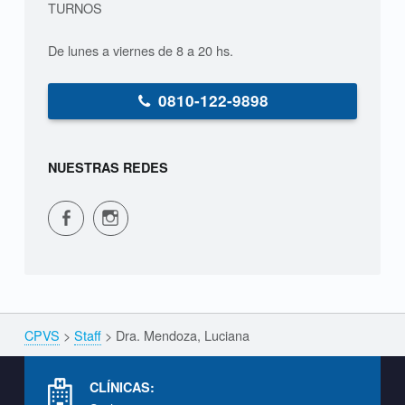
TURNOS
L
De lunes a viernes de 8 a 20 hs.
u
c
0810-122-9898
i
a
NUESTRAS REDES
n
CPVS en Facebook
CPVS en Instagram
a
S
T
A
CPVS
>
Staff
>
Dra. Mendoza, Luciana
Breadcrumbs navigation
F
Footer info sidebar
F
CLÍNICAS: