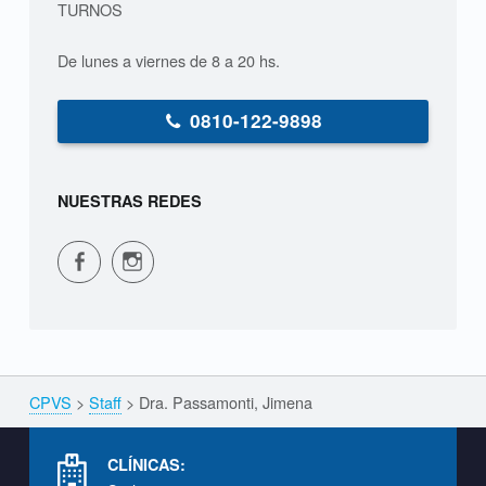
TURNOS
t
De lunes a viernes de 8 a 20 hs.
i
,
0810-122-9898
J
i
NUESTRAS REDES
m
CPVS en Facebook
CPVS en Instagram
e
n
a
CPVS
>
Staff
>
Dra. Passamonti, Jimena
Breadcrumbs navigation
S
Footer info sidebar
T
CLÍNICAS:
A