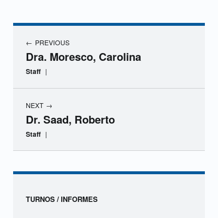
r
a
Navegación de entradas
PREVIOUS
.
Dra. Moresco, Carolina
P
|
Staff
a
NEXT
s
Dr. Saad, Roberto
s
|
Staff
a
Skip back to navigation
m
o
Sidebar
TURNOS / INFORMES
n