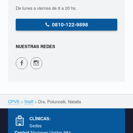
k
De lunes a viernes de 8 a 20 hs.
,
N
0810-122-9898
a
t
NUESTRAS REDES
a
CPVS en Facebook
CPVS en Instagram
l
i
a
CPVS
>
Staff
>
Dra. Polunosik, Natalia
Breadcrumbs navigation
Footer info sidebar
CLÍNICAS:
Sedes
Naciones Unidas 984
Central