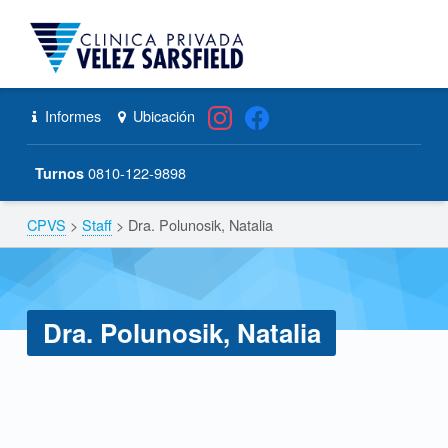
CPVS
Primary Menu
Skip to content
Skip to navigation
Dra. Polunosik, Natalia – CPVS
Header info sidebar
Informes
Ubicación
0810-122-9898
Turnos
CPVS
>
Staff
>
Dra. Polunosik, Natalia
Breadcrumbs navigation
Dra. Polunosik, Natalia
D