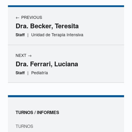
r
a
Navegación de entradas
PREVIOUS
.
Dra. Becker, Teresita
P
|
Unidad de Terapia Intensiva
Staff
o
NEXT
l
Dra. Ferrari, Luciana
u
|
Pediatría
Staff
n
Skip back to navigation
o
s
Sidebar
TURNOS / INFORMES
i
TURNOS