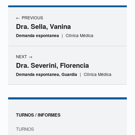
r
a
Navegación de entradas
PREVIOUS
.
Dra. Sella, Vanina
S
|
Clínica Médica
Demanda espontanea
e
NEXT
g
Dra. Severini, Florencia
o
|
Clínica Médica
Demanda espontanea, Guardia
v
Skip back to navigation
i
a
Sidebar
TURNOS / INFORMES
,
TURNOS