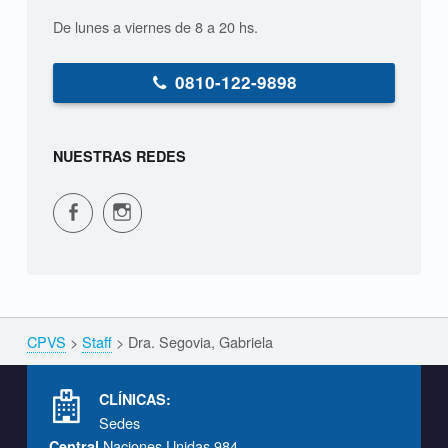
G
De lunes a viernes de 8 a 20 hs.
a
b
0810-122-9898
r
i
NUESTRAS REDES
e
CPVS en Facebook
CPVS en Instagram
l
a
CPVS
>
Staff
>
Dra. Segovia, Gabriela
Breadcrumbs navigation
Footer info sidebar
CLÍNICAS:
Sedes
Naciones Unidas 984
Central