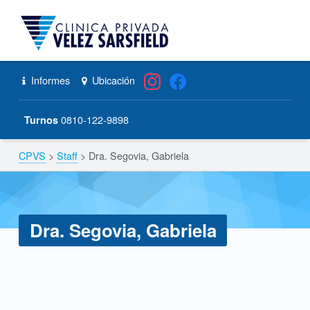
CPVS
Primary Menu
Skip to content
Skip to navigation
Dra. Segovia, Gabriela – CPVS
Header info sidebar
Informes
Ubicación
0810-122-9898
Turnos
CPVS
>
Staff
>
Dra. Segovia, Gabriela
Breadcrumbs navigation
Dra. Segovia, Gabriela
D