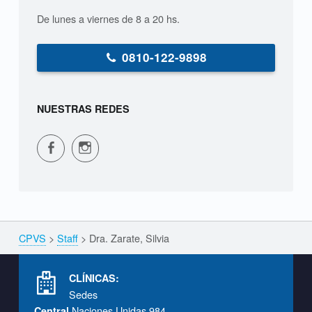
i
De lunes a viernes de 8 a 20 hs.
l
v
0810-122-9898
i
a
NUESTRAS REDES
CPVS en Facebook
CPVS en Instagram
CPVS
>
Staff
>
Dra. Zarate, Silvia
Breadcrumbs navigation
Footer info sidebar
CLÍNICAS:
Sedes
Naciones Unidas 984
Central