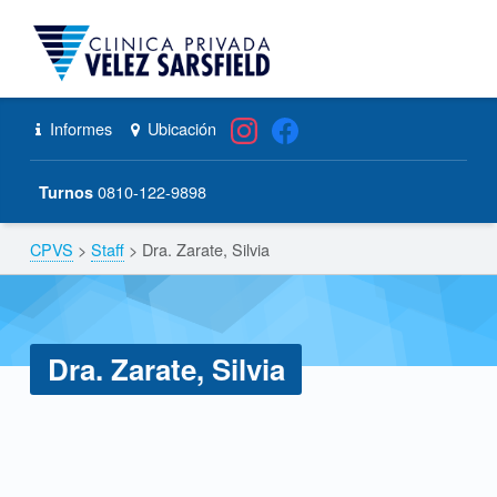
CPVS
Primary Menu
Skip to content
Skip to navigation
Dra. Zarate, Silvia – CPVS
Header info sidebar
Informes
Ubicación
0810-122-9898
Turnos
CPVS
>
Staff
>
Dra. Zarate, Silvia
Breadcrumbs navigation
Dra. Zarate, Silvia
D