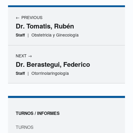
r
a
Navegación de entradas
PREVIOUS
.
Dr. Tomatis, Rubén
Z
|
Obstetricia y Ginecología
Staff
a
NEXT
r
Dr. Berastegui, Federico
a
|
Otorrinolaringología
Staff
t
Skip back to navigation
e
,
Sidebar
TURNOS / INFORMES
S
TURNOS