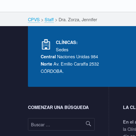
,
Breadcrumbs navigation
CPVS
>
Staff
>
Dra. Zorza, Jennifer
J
Footer info sidebar
e
CLÍNICAS:
Sedes
n
Naciones Unidas 984
Central
Av. Emilio Caraffa 2532
Norte
n
CÓRDOBA.
i
Footer sidebar
f
COMENZAR UNA BÚSQUEDA
LA CL
e
Buscar:
En el 
r
la Clín
día en