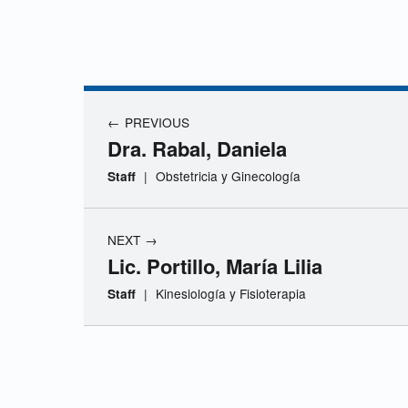
D
r
Navegación de entradas
a
PREVIOUS
Dra. Rabal, Daniela
.
|
Obstetricia y Ginecología
Staff
Z
NEXT
o
Lic. Portillo, María Lilia
|
Kinesiología y Fisioterapia
Staff
r
z
Skip back to navigation
a