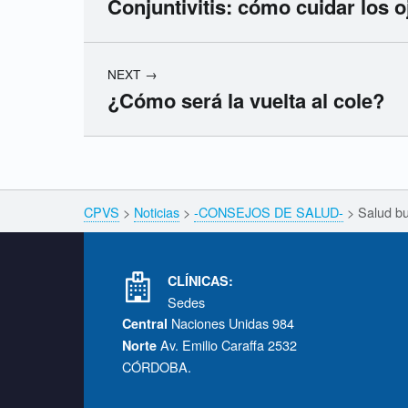
Conjuntivitis: cómo cuidar los 
NEXT
¿Cómo será la vuelta al cole?
Skip back to navigation
Breadcrumbs navigation
CPVS
>
Noticias
>
-CONSEJOS DE SALUD-
>
Salud bu
Footer info sidebar
CLÍNICAS:
Sedes
Naciones Unidas 984
Central
Av. Emilio Caraffa 2532
Norte
CÓRDOBA.