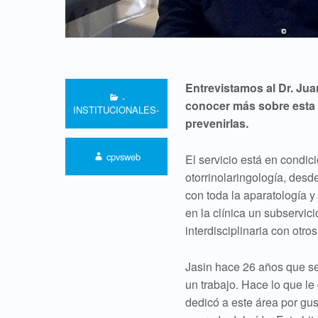
Entrevistamos al Dr. Jua
Categorized in:
-
conocer más sobre esta e
INSTITUCIONALES-
prevenirlas.
Written by:
cpvsweb
El servicio está en condic
otorrinolaringología, desd
con toda la aparatología y
en la clínica un subservic
interdisciplinaria con otr
Jasin hace 26 años que se
un trabajo. Hace lo que le 
dedicó a este área por gu