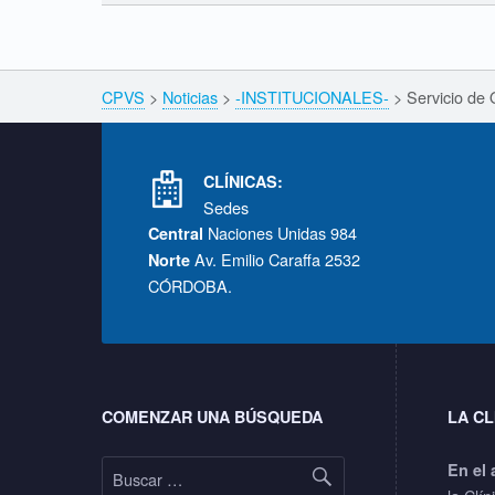
Skip back to navigation
Breadcrumbs navigation
CPVS
>
Noticias
>
-INSTITUCIONALES-
>
Servicio de 
Footer info sidebar
CLÍNICAS:
Sedes
Naciones Unidas 984
Central
Av. Emilio Caraffa 2532
Norte
CÓRDOBA.
Footer sidebar
COMENZAR UNA BÚSQUEDA
LA CL
Buscar:
En el 