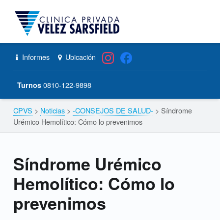
CPVS
Primary Menu
Skip to content
Skip to navigation
Síndrome Urémico Hemolítico: Cómo lo prevenimos – CPVS
Header info sidebar
Informes
Ubicación
0810-122-9898
Turnos
CPVS
>
Noticias
>
-CONSEJOS DE SALUD-
>
Síndrome
Breadcrumbs navigation
Urémico Hemolítico: Cómo lo prevenimos
Síndrome Urémico
Hemolítico: Cómo lo
prevenimos