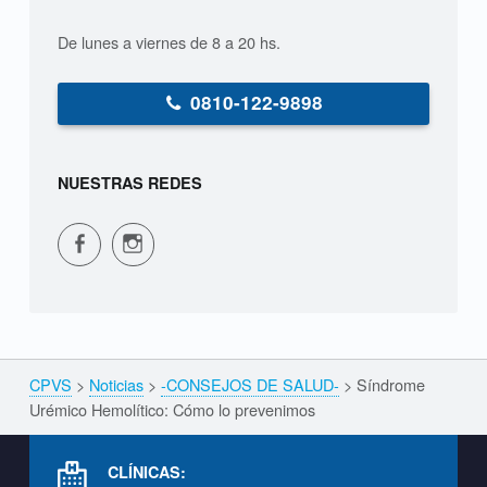
De lunes a viernes de 8 a 20 hs.
0810-122-9898
NUESTRAS REDES
CPVS en Facebook
CPVS en Instagram
CPVS
>
Noticias
>
-CONSEJOS DE SALUD-
>
Síndrome
Breadcrumbs navigation
Urémico Hemolítico: Cómo lo prevenimos
Footer info sidebar
CLÍNICAS: