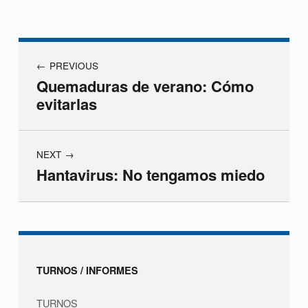
Navegación de entradas
PREVIOUS
Quemaduras de verano: Cómo
evitarlas
NEXT
Hantavirus: No tengamos miedo
Skip back to navigation
Sidebar
TURNOS / INFORMES
TURNOS