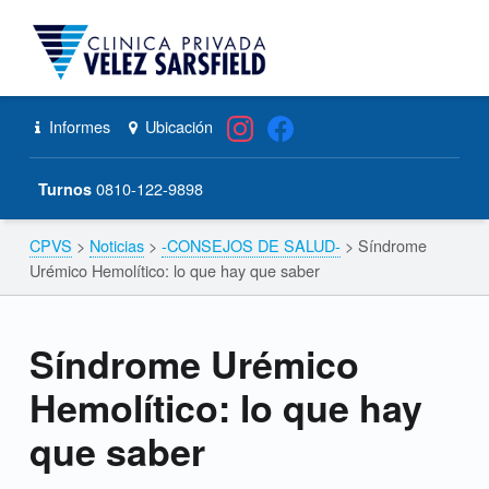
CPVS
Primary Menu
Skip to content
Skip to navigation
Síndrome Urémico Hemolítico: lo que hay que saber – CPVS
Header info sidebar
Informes
Ubicación
0810-122-9898
Turnos
CPVS
>
Noticias
>
-CONSEJOS DE SALUD-
>
Síndrome
Breadcrumbs navigation
Urémico Hemolítico: lo que hay que saber
Síndrome Urémico
Hemolítico: lo que hay
que saber