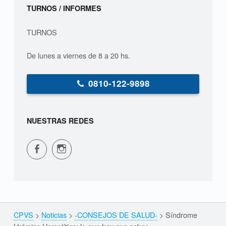
Sidebar
TURNOS / INFORMES
TURNOS
De lunes a viernes de 8 a 20 hs.
0810-122-9898
NUESTRAS REDES
CPVS en Facebook
CPVS en Instagram
CPVS
>
Noticias
>
-CONSEJOS DE SALUD-
>
Síndrome
Breadcrumbs navigation