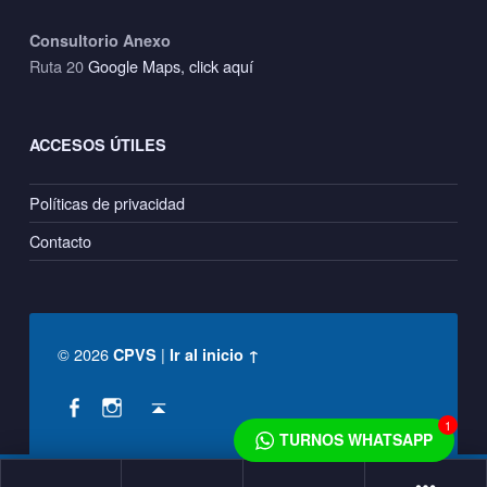
Consultorio Anexo
Ruta 20
Google Maps, click aquí
ACCESOS ÚTILES
Políticas de privacidad
Contacto
© 2026
|
CPVS
Ir al inicio ↑
Social Menu
Back to top ↑
CPVS en Facebook
CPVS en Instagram
1
TURNOS WHATSAPP