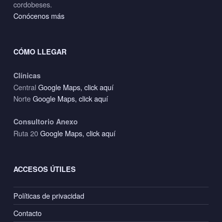
cordobeses.
s
Conócenos más
c
u
CÓMO LLEGAR
l
Clínicas
Central
Google Maps, click aquí
a
Norte
Google Maps, click aquí
r
Consultorio Anexo
Ruta 20
Google Maps, click aquí
ACCESOS ÚTILES
Políticas de privacidad
Contacto