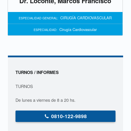
Dr. Loconte, Marcos Francisco
s
p
CIRUGÍA CARDIOVASCULAR
ESPECIALIDAD GENERAL:
e
Cirugía Cardiovascular
ESPECIALIDAD:
c
i
a
Sidebar
TURNOS / INFORMES
l
i
TURNOS
d
De lunes a viernes de 8 a 20 hs.
a
0810-122-9898
d