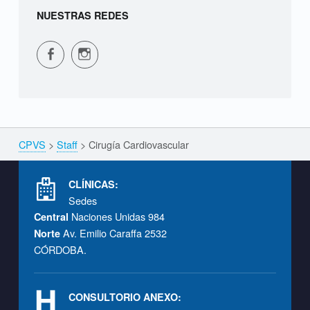
G
NUESTRAS REDES
e
CPVS en Facebook
CPVS en Instagram
n
e
r
a
CPVS
>
Staff
>
Cirugía Cardiovascular
Breadcrumbs navigation
l
Footer info sidebar
CLÍNICAS:
:
Sedes
Naciones Unidas 984
Central
C
Av. Emilio Caraffa 2532
Norte
CÓRDOBA.
i
r
CONSULTORIO ANEXO: