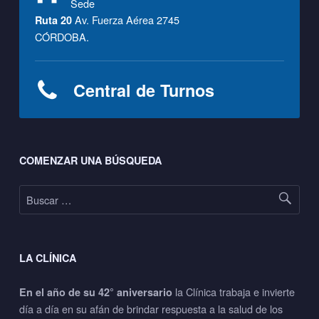
u
Sede
Av. Fuerza Aérea 2745
Ruta 20
g
CÓRDOBA.
í
a
Central de Turnos
C
a
Footer sidebar
COMENZAR UNA BÚSQUEDA
r
Buscar:
d
i
o
LA CLÍNICA
v
la Clínica trabaja e invierte
En el año de su 42° aniversario
a
día a día en su afán de brindar respuesta a la salud de los