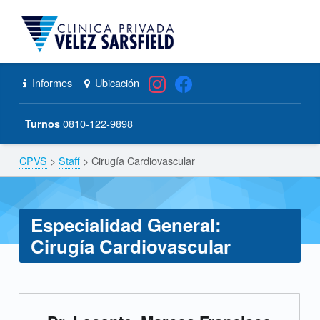
CPVS
Primary Menu
Skip to content
Skip to navigation
Cirugía Cardiovascular – CPVS
Header info sidebar
Informes
Ubicación
0810-122-9898
Turnos
CPVS
>
Staff
>
Cirugía Cardiovascular
Breadcrumbs navigation
Especialidad General:
Cirugía Cardiovascular
E