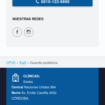
0810-122-9898
NUESTRAS REDES
CPVS en Facebook
CPVS en Instagram
CPVS
>
Staff
>
Guardia pediátrica
Breadcrumbs navigation
Footer info sidebar
CLÍNICAS:
Sedes
Naciones Unidas 984
Central
Av. Emilio Caraffa 2532
Norte
CÓRDOBA.