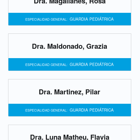
Dra. Magallanes, Rosa
s
p
GUARDIA PEDIÁTRICA
ESPECIALIDAD GENERAL:
e
c
Dra. Maldonado, Grazia
i
GUARDIA PEDIÁTRICA
a
ESPECIALIDAD GENERAL:
l
Dra. Martinez, Pilar
i
d
GUARDIA PEDIÁTRICA
ESPECIALIDAD GENERAL:
a
d
Dra. Luna Matheu, Flavia