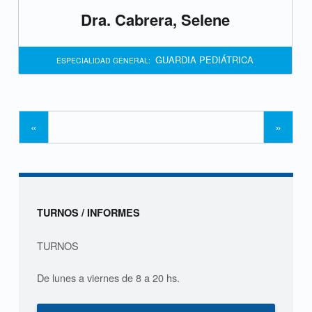
Dra. Cabrera, Selene
c
a
GUARDIA PEDIÁTRICA
ESPECIALIDAD GENERAL:
(
p
Posts Navigation
«
»
a
g
e
Sidebar
TURNOS / INFORMES
2
)
TURNOS
De lunes a viernes de 8 a 20 hs.