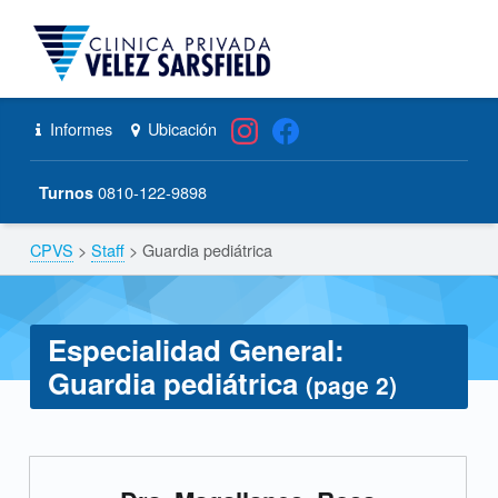
CPVS
Primary Menu
Skip to content
Skip to navigation
Guardia pediátrica – Página 2 – CPVS
Header info sidebar
Informes
Ubicación
0810-122-9898
Turnos
CPVS
>
Staff
>
Guardia pediátrica
Breadcrumbs navigation
Especialidad General:
Guardia pediátrica
(page 2)
E