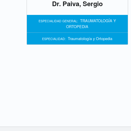
Dr. Paiva, Sergio
a
TRAUMATOLOGÍA Y
ESPECIALIDAD GENERAL:
r
ORTOPEDIA
g
Traumatología y Ortopedia
ESPECIALIDAD:
o
:
D
e
p
a