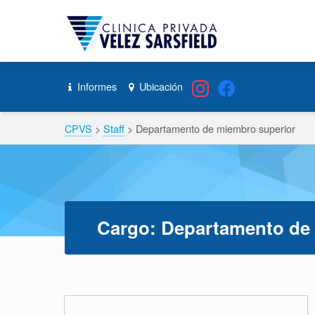
CPVS
Skip to content
Skip to navigation
Departamento de miembro superior – CPVS
Informes
Ubicación
Header info sidebar
Breadcrumbs navigation
CPVS
>
Staff
>
Departamento de miembro superior
Cargo:
Departamento de
C