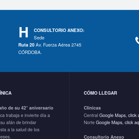
CONSULTORIO ANEXO:
Sede
Av. Fuerza Aérea 2745
Ruta 20
CÓRDOBA.
ÍNICA
CÓMO LLEGAR
año de su 42° aniversario
Clínicas
ica trabaja e invierte día a
Central
Google Maps, click 
 su afán de brindar
Norte
Google Maps, click a
sta a la salud de los
eses.
Consultorio Anexo