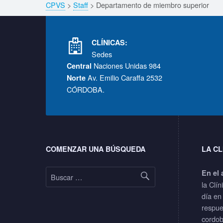
Breadcrumbs navigation
CPVS
>
Staff
>
Departamento de miembro superior
r
Footer info sidebar
t
CLÍNICAS:
Sedes
a
Naciones Unidas 984
Central
Av. Emilio Caraffa 2532
Norte
m
CÓRDOBA.
e
Footer sidebar
n
COMENZAR UNA BÚSQUEDA
LA CL
t
Buscar:
En el 
o
la Clín
día en
d
respue
cordob