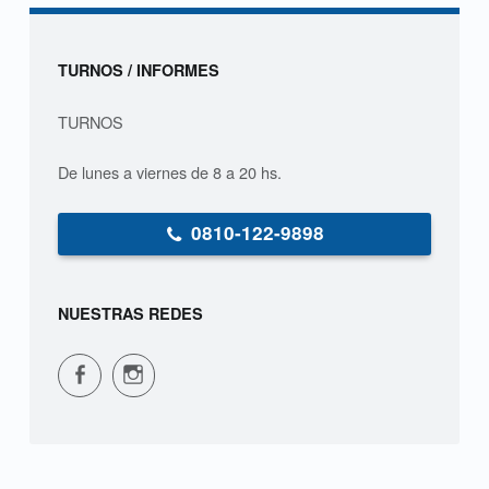
Sidebar
TURNOS / INFORMES
TURNOS
De lunes a viernes de 8 a 20 hs.
0810-122-9898
NUESTRAS REDES
CPVS en Facebook
CPVS en Instagram