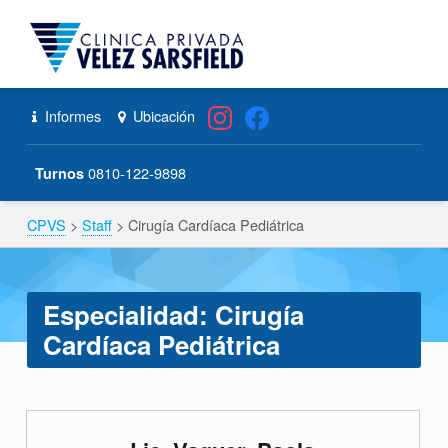
CPVS
Primary Menu
Skip to content
Skip to navigation
Cirugía Cardíaca Pediátrica – CPVS
Header info sidebar
Informes
Ubicación
0810-122-9898
Turnos
CPVS
>
Staff
>
Cirugía Cardíaca Pediátrica
Breadcrumbs navigation
Especialidad:
Cirugía
Cardíaca Pediátrica
E