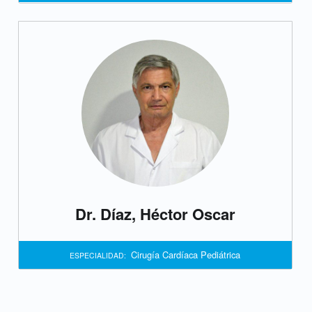
i
c
a
Dr. Díaz, Héctor Oscar
Cirugía Cardíaca Pediátrica
ESPECIALIDAD: