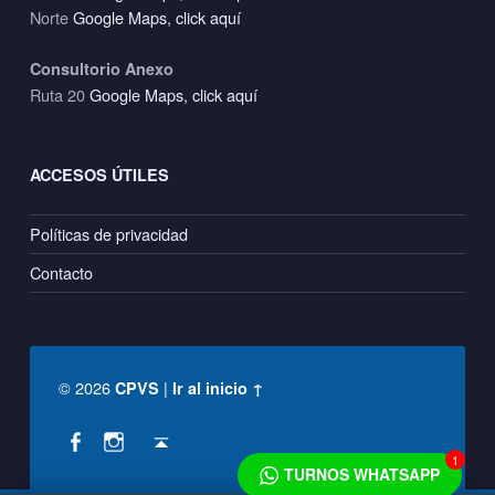
Norte
Google Maps, click aquí
Consultorio Anexo
Ruta 20
Google Maps, click aquí
ACCESOS ÚTILES
Políticas de privacidad
Contacto
© 2026
|
CPVS
Ir al inicio ↑
Social Menu
Back to top ↑
CPVS en Facebook
CPVS en Instagram
1
TURNOS WHATSAPP