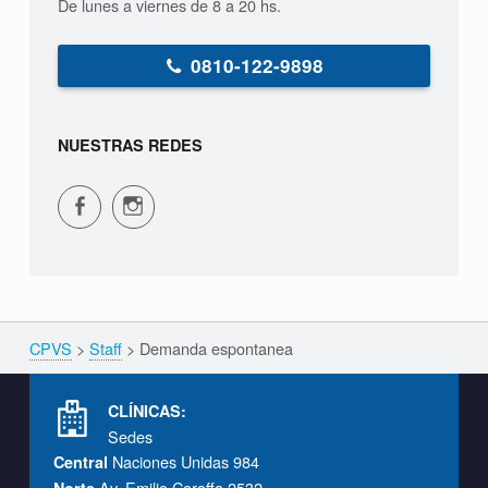
o
De lunes a viernes de 8 a 20 hs.
n
0810-122-9898
t
a
NUESTRAS REDES
n
CPVS en Facebook
CPVS en Instagram
e
a
CPVS
>
Staff
>
Demanda espontanea
Breadcrumbs navigation
Footer info sidebar
CLÍNICAS:
Sedes
Naciones Unidas 984
Central
Av. Emilio Caraffa 2532
Norte