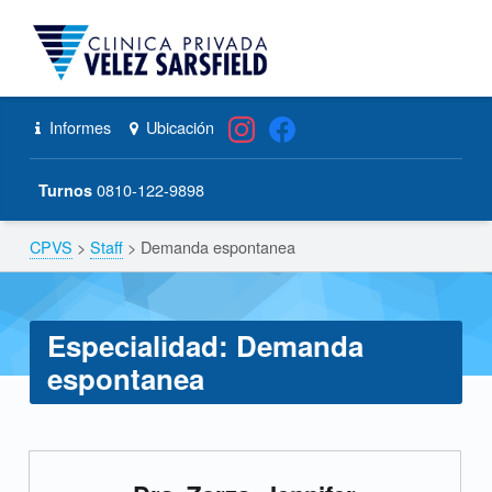
CPVS
Primary Menu
Skip to content
Skip to navigation
Demanda espontanea – CPVS
Header info sidebar
Informes
Ubicación
0810-122-9898
Turnos
CPVS
>
Staff
>
Demanda espontanea
Breadcrumbs navigation
Especialidad:
Demanda
espontanea
E