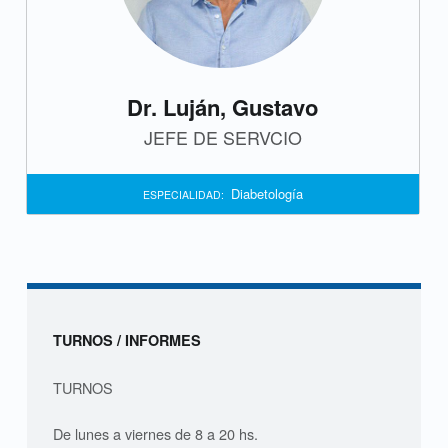
D
i
a
Dr. Luján, Gustavo
b
JEFE DE SERVCIO
e
Diabetología
ESPECIALIDAD:
t
o
l
o
Sidebar
TURNOS / INFORMES
g
TURNOS
í
De lunes a viernes de 8 a 20 hs.