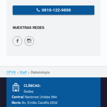
a
0810-122-9898
NUESTRAS REDES
CPVS en Facebook
CPVS en Instagram
CPVS
>
Staff
>
Diabetología
Breadcrumbs navigation
Footer info sidebar
CLÍNICAS:
Sedes
Naciones Unidas 984
Central
Av. Emilio Caraffa 2532
Norte