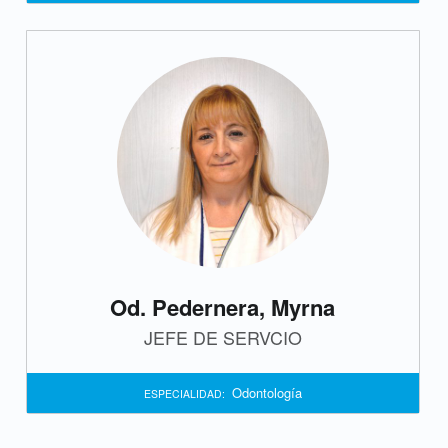
O
d
o
n
t
o
l
o
Od. Pedernera, Myrna
g
JEFE DE SERVCIO
í
Odontología
ESPECIALIDAD:
a