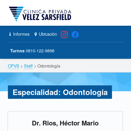
CPVS
Primary Menu
Skip to content
Skip to navigation
Odontología – CPVS
Header info sidebar
Informes
Ubicación
0810-122-9898
Turnos
CPVS
>
Staff
>
Odontología
Breadcrumbs navigation
Especialidad:
Odontología
E
Dr. Rios, Héctor Mario
s