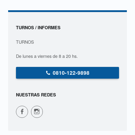
Sidebar
TURNOS / INFORMES
TURNOS
De lunes a viernes de 8 a 20 hs.
0810-122-9898
NUESTRAS REDES
CPVS en Facebook
CPVS en Instagram