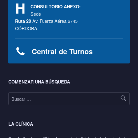
g
CONSULTORIO ANEXO:
í
Sede
Av. Fuerza Aérea 2745
Ruta 20
a
CÓRDOBA.
i
n
Central de Turnos
f
a
Footer sidebar
COMENZAR UNA BÚSQUEDA
n
Buscar:
t
i
l
LA CLÍNICA