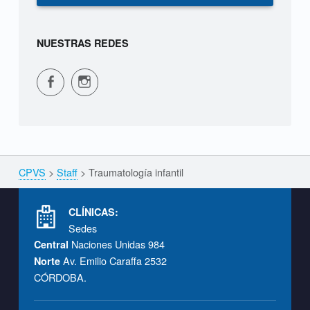
:
T
NUESTRAS REDES
r
CPVS en Facebook
CPVS en Instagram
a
u
m
a
CPVS
>
Staff
>
Traumatología infantil
Breadcrumbs navigation
t
Footer info sidebar
CLÍNICAS:
o
Sedes
Naciones Unidas 984
Central
l
Av. Emilio Caraffa 2532
Norte
CÓRDOBA.
o