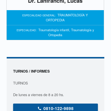
Dr. Lanfranchi, Lucas
s
p
TRAUMATOLOGÍA Y
ESPECIALIDAD GENERAL:
ORTOPEDIA
e
Traumatología infantil
,
Traumatología y
ESPECIALIDAD:
c
Ortopedia
i
a
l
Sidebar
TURNOS / INFORMES
i
d
TURNOS
a
De lunes a viernes de 8 a 20 hs.
d
0810-122-9898