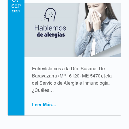
SEP
i
2021
q
Written by:
cpvsweb
u
e
t
a
Entrevistamos a la Dra. Susana De
:
Barayazarra (MP16120- ME 5470), jefa
del Servicio de Alergia e Inmunología.
a
¿Cuáles…
l
Leer Más
…
“Tiempo de alergias”
e
r