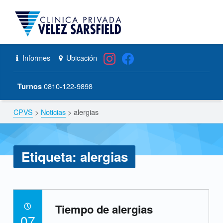
CPVS
Primary Menu
Skip to content
alergias – CPVS
Skip to navigation
Header info sidebar
Informes
Ubicación
0810-122-9898
Turnos
CPVS
>
Noticias
>
alergias
Breadcrumbs navigation
Etiqueta:
alergias
E
Tiempo de alergias
t
POSTED ON:
07