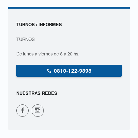
g
i
Sidebar
TURNOS / INFORMES
a
TURNOS
s
De lunes a viernes de 8 a 20 hs.
0810-122-9898
NUESTRAS REDES
CPVS en Facebook
CPVS en Instagram