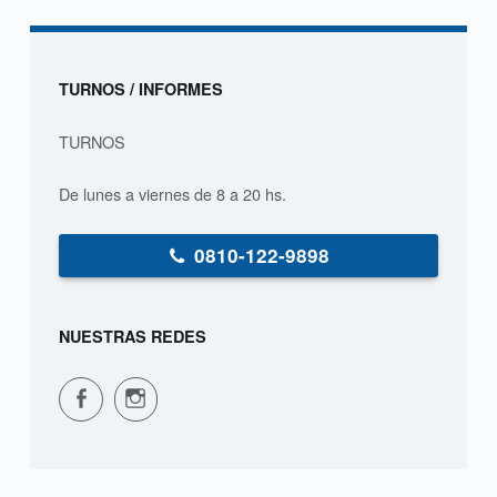
l
á
Sidebar
TURNOS / INFORMES
n
TURNOS
De lunes a viernes de 8 a 20 hs.
0810-122-9898
NUESTRAS REDES
CPVS en Facebook
CPVS en Instagram