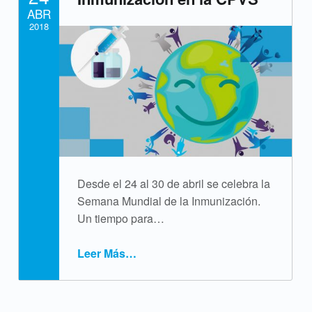
ABR
i
2018
q
Written by:
cpvsweb
u
e
t
a
:
Desde el 24 al 30 de abril se celebra la
Semana Mundial de la Inmunización.
A
Un tiempo para…
r
Leer Más
…
s
“Semana de la Inmunización en la CPVS”
e