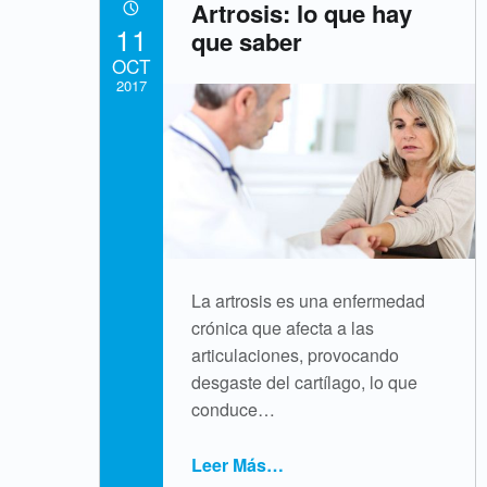
Artrosis: lo que hay
POSTED ON:
t
11
que saber
OCT
i
2017
Written by:
q
cpvsweb
u
e
t
La artrosis es una enfermedad
crónica que afecta a las
a
articulaciones, provocando
desgaste del cartílago, lo que
:
conduce…
a
Leer Más
…
“Artrosis: lo que hay que saber”