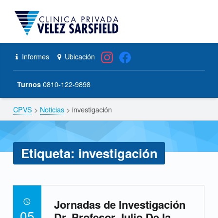
CPVS
Primary Menu
Skip to content
Skip to navigation
investigación – CPVS
Header info sidebar
Informes
Ubicación
0810-122-9898
Turnos
CPVS
>
Noticias
>
investigación
Breadcrumbs navigation
Etiqueta:
investigación
E
Jornadas de Investigación
t
POSTED ON:
05
Dr. Profesor Julio De la