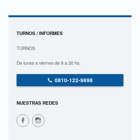
s
t
i
Sidebar
TURNOS / INFORMES
g
TURNOS
a
De lunes a viernes de 8 a 20 hs.
c
i
0810-122-9898
ó
NUESTRAS REDES
n
CPVS en Facebook
CPVS en Instagram