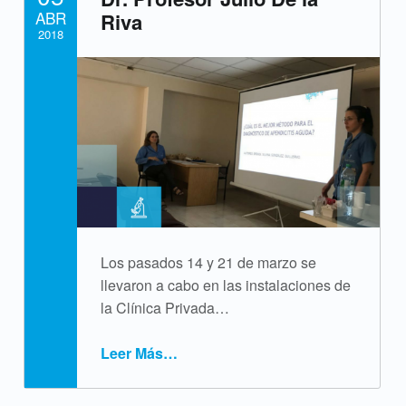
ABR
Riva
i
2018
q
Written by:
cpvsweb
u
e
t
a
:
Los pasados 14 y 21 de marzo se
i
llevaron a cabo en las instalaciones de
la Clínica Privada…
n
v
Leer Más
…
e
“Jornadas de Investigación Dr. Profesor Julio De la Riva”